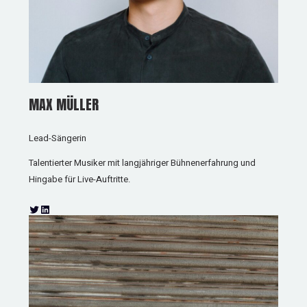
MAX MÜLLER
Lead-Sängerin
Talentierter Musiker mit langjähriger Bühnenerfahrung und
Hingabe für Live-Auftritte.
T
L
w
i
i
n
t
k
t
e
e
d
r
I
n