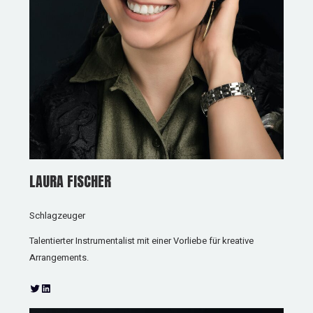
LAURA FISCHER
Schlagzeuger
Talentierter Instrumentalist mit einer Vorliebe für kreative
Arrangements.
T
L
w
i