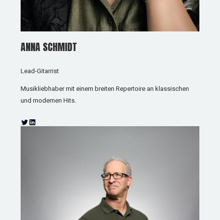
ANNA SCHMIDT
Lead-Gitarrist
Musikliebhaber mit einem breiten Repertoire an klassischen
und modernen Hits.
T
L
w
i
i
n
t
k
t
e
e
d
r
I
n