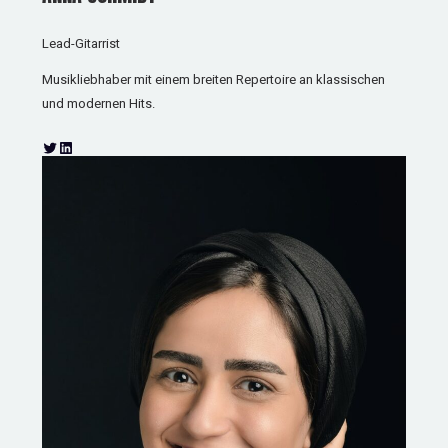
Lead-Gitarrist
Musikliebhaber mit einem breiten Repertoire an klassischen
und modernen Hits.
T
L
w
i
i
n
t
k
t
e
e
d
r
I
n