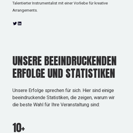
Talentierter Instrumentalist mit einer Vorliebe für kreative
Arrangements.
T
L
w
i
i
n
t
k
t
e
e
d
r
I
UNSERE BEEINDRUCKENDEN
n
ERFOLGE UND STATISTIKEN
Unsere Erfolge sprechen für sich. Hier sind einige
beeindruckende Statistiken, die zeigen, warum wir
die beste Wahl für Ihre Veranstaltung sind:
10+