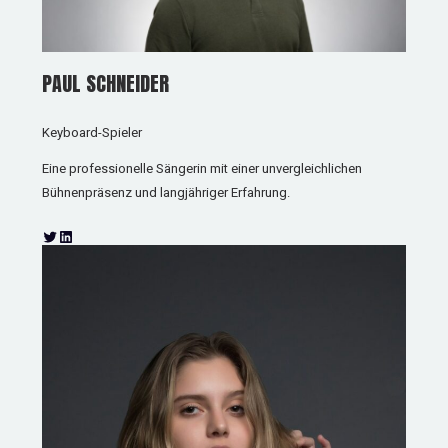
PAUL SCHNEIDER
Keyboard-Spieler
Eine professionelle Sängerin mit einer unvergleichlichen
Bühnenpräsenz und langjähriger Erfahrung.
T
L
w
i
i
n
t
k
t
e
e
d
r
I
n